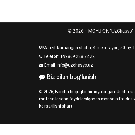
© 2026 - MCHJ QK "UzChasys"
Manzil: Namangan shahri, 4-mikrorayon, 50-uy, 
Telefon:
+99869 228 72 22
Email:
info@uzchasys.uz
Biz bilan bog‘lanish
© 2026, Barcha huquqlar himoyalangan. Ushbu sa
materiallaridan foydalanilganda manba sifatida
u
ko‘rsatilishi shart