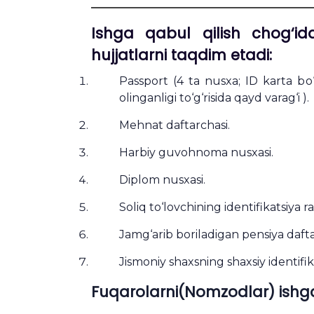
Ishga qabul qilish chog‘id
hujjatlarni taqdim etadi:
Passport (4 ta nusxa; ID karta bo‘
olinganligi to‘g‘risida qayd varag‘i ).
Mehnat daftarchasi.
Harbiy guvohnoma nusxasi.
Diplom nusxasi.
Soliq to‘lovchining identifikatsiya r
Jamg‘arib boriladigan pensiya dafta
Jismoniy shaxsning shaxsiy identifik
Fuqarolarni(Nomzodlar) ishga q