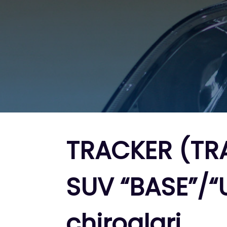
TRACKER (TR
SUV “BASE”/“
chiroqlari