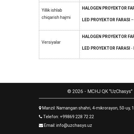
HALOGEN PROYEKTOR FA
Yillik ishlab
chiqarish hajmi
LED PROYEKTOR FARASI
–
HALOGEN PROYEKTOR FA
Versiyalar
LED PROYEKTOR FARASI
-
© 2026 - MCHJ QK "UzChasys"
Manzil: Namangan shahri, 4-mikrorayon, 50-uy, 
Telefon:
+99869 228 72 22
Email:
info@uzchasys.uz