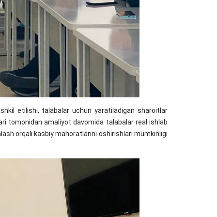
il etilishi, talabalar uchun yaratiladigan sharoitlar
llari tomonidan amaliyot davomida talabalar real ishlab
shlash orqali kasbiy mahoratlarini oshirishlari mumkinligi