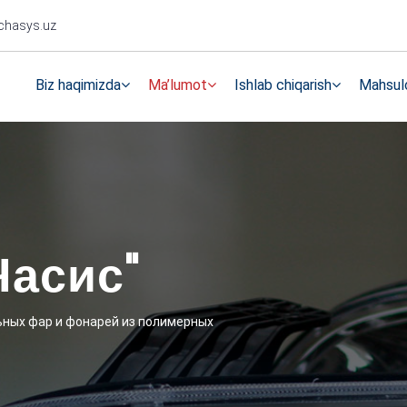
chasys.uz
Biz haqimizda
Ma’lumot
Ishlab chiqarish
Mahsulo
Часис"
ных фар и фонарей из полимерных