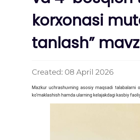
korxonasi mut
tanlash” mavzu
Created: 08 April 2026
Mazkur uchrashuvning asosiy maqsadi talabalarni o‘z 
ko‘maklashish hamda ularning kelajakdagi kasbiy faoliya