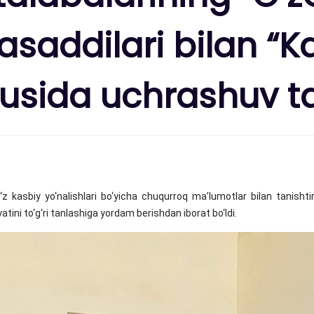
asaddilari bilan “
sida uchrashuv tash
kasbiy yo‘nalishlari bo‘yicha chuqurroq ma’lumotlar bilan tanishtir
tini to‘g‘ri tanlashiga yordam berishdan iborat bo‘ldi.