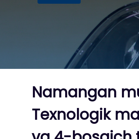
Namangan muha
Texnologik mas
va 4-bosqich 