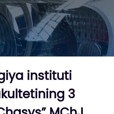
ya instituti
kultetining 3
zChasys” MChJ