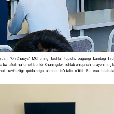
an “O‘zChasys” MChJning tashkil topishi, bugungi kundagi faoli
a batafsil ma’lumot berildi. Shuningdek, ishlab chiqarish jarayonining 
xavfsizligi qoidalariga alohida to‘xtalib o‘tildi. Bu esa talabalar