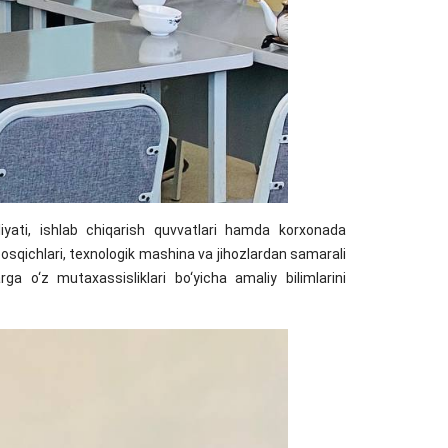
yati, ishlab chiqarish quvvatlari hamda korxonada
bosqichlari, texnologik mashina va jihozlardan samarali
ga o‘z mutaxassisliklari bo‘yicha amaliy bilimlarini