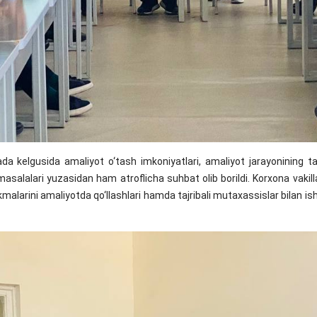
 kelgusida amaliyot o‘tash imkoniyatlari, amaliyot jarayonining tashk
 masalalari yuzasidan ham atroflicha suhbat olib borildi. Korxona vaki
nikmalarini amaliyotda qo‘llashlari hamda tajribali mutaxassislar bilan i