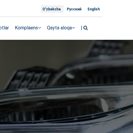
O'zbekcha
Русский
English
tlar
Komplaens
Qayta aloqa
|