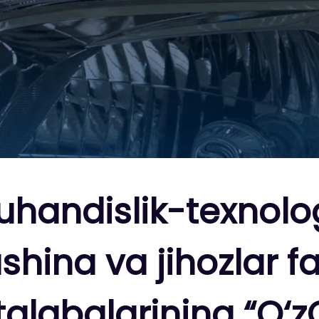
ndislik-texnologi
hina va jihozlar fa
talabalarining “O‘