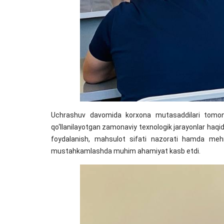
Uchrashuv davomida korxona mutasaddilari tomonid
qo‘llanilayotgan zamonaviy texnologik jarayonlar haqid
foydalanish, mahsulot sifati nazorati hamda mehnat 
mustahkamlashda muhim ahamiyat kasb etdi.