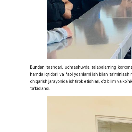
Bundan tashqari, uchrashuvda talabalarning korxonada
hamda iqtidorli va faol yoshlarni ish bilan ta’minlash
chiqarish jarayonida ishtirok etishlari, o‘z bilim va ko‘
ta’kidlandi.