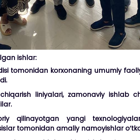
gan ishlar:
 tomonidan korxonaning umumiy faoliyati, 
di.
hiqarish liniyalari, zamonaviy ishlab chi
lar.
oriy qilinayotgan yangi texnologiya
slar tomonidan amaliy namoyishlar o‘tkaz