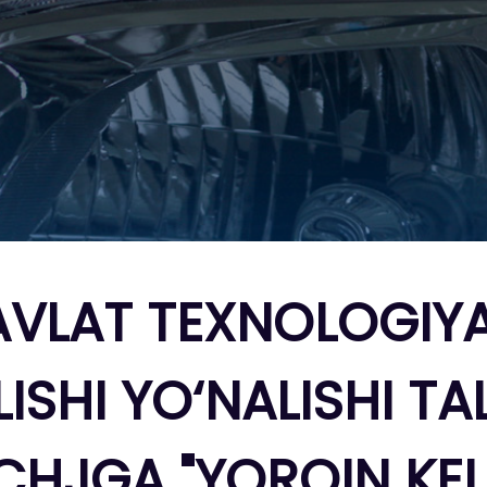
LAT TEXNOLOGIYA 
ISHI YO‘NALISHI T
CHJGA "YORQIN KEL