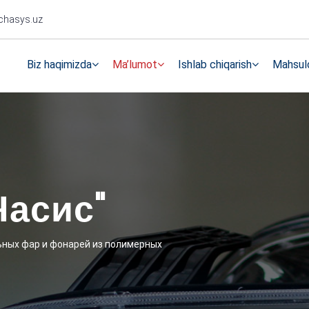
chasys.uz
Biz haqimizda
Ma’lumot
Ishlab chiqarish
Mahsulo
Часис"
ных фар и фонарей из полимерных