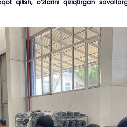
oqot qilish, o‘zlarini qiziqtirgan savoll