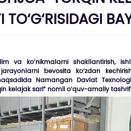
FI TO‘G‘RISIDAGI 
im va ko‘nikmalarni shakllantirish, ish
jarayonlarni bevosita ko‘zdan kechiris
aqsadida Namangan Davlat Texnologiya 
n kelajak sari” nomli o‘quv-amaliy tashrif t