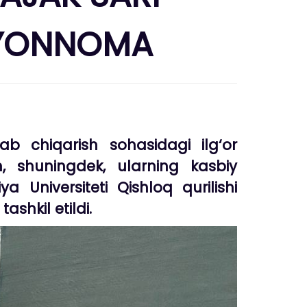
BAYONNOMA
lab chiqarish sohasidagi ilg‘or
h, shuningdek, ularning kasbiy
Universiteti Qishloq qurilishi
ashkil etildi.