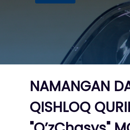
NAMANGAN DAV
QISHLOQ QURIL
"O’zChasys" M