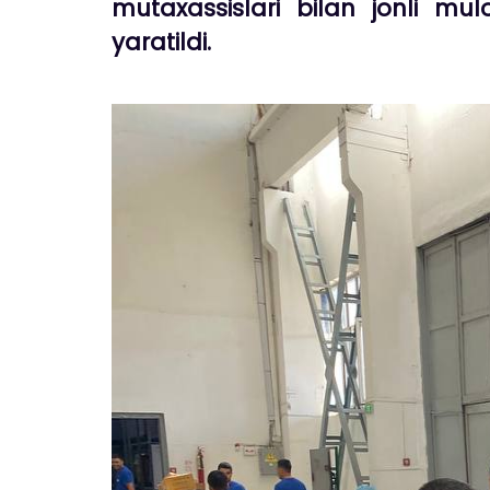
mutaxassislari bilan jonli mul
yaratildi.