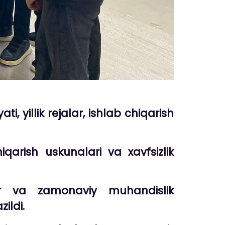
yillik rejalar, ishlab chiqarish
qarish uskunalari va xavfsizlik
lar va zamonaviy muhandislik
ildi.