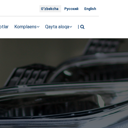
O'zbekcha
Русский
English
tlar
Komplaens
Qayta aloqa
|