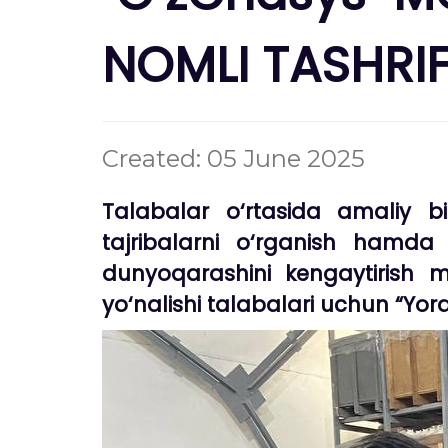
NOMLI TASHRI
Created: 05 June 2025
Talabalar o‘rtasida amaliy bil
tajribalarni o‘rganish hamda 
dunyoqarashini kengaytirish m
yo‘nalishi talabalari uchun “Yorqi