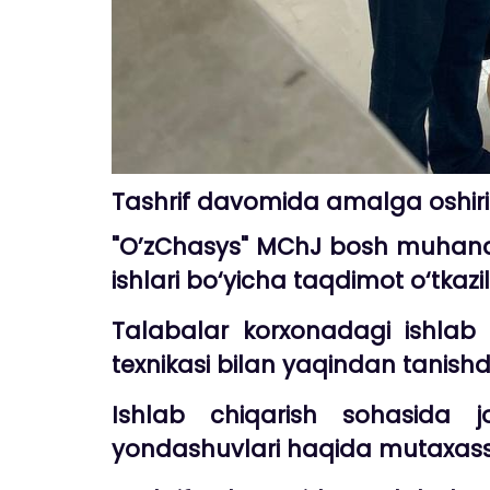
Tashrif davomida amalga oshiril
"O’zChasys" MChJ bosh muhandisi
ishlari bo‘yicha taqdimot o‘tkazil
Talabalar korxonadagi ishlab c
texnikasi bilan yaqindan tanishdi
Ishlab chiqarish sohasida j
yondashuvlari haqida mutaxassi